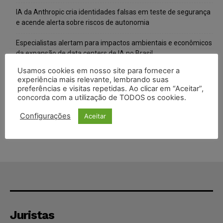
IA da Anthropic cria identidades falsas em teste de segurança
e acende alerta sobre riscos de autonomia
Especialistas alertam para impactos ambientais e econômicos
da expansão de data centers de IA no Brasil
Usamos cookies em nosso site para fornecer a
TSE reforça que sistemas das urnas eletrônicas tornam-se
experiência mais relevante, lembrando suas
invioláveis após assinatura digital e lacração
preferências e visitas repetidas. Ao clicar em “Aceitar”,
concorda com a utilização de TODOS os cookies.
STF inicia julgamento sobre constitucionalidade da proibição
dos jogos de azar no Brasil
Configurações
Aceitar
Juristas