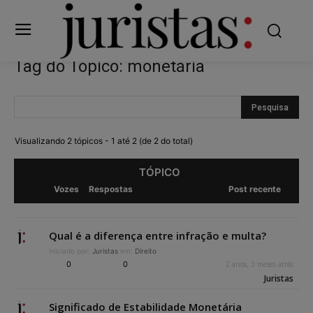
Tag do Tópico: monetária
Visualizando 2 tópicos - 1 até 2 (de 2 do total)
TÓPICO
Vozes
Respostas
Post recente
Qual é a diferença entre infração e multa?
Iniciado por:
Juristas
em:
Direito
0
0
2 anos, 3 meses atrás
Juristas
Significado de Estabilidade Monetária