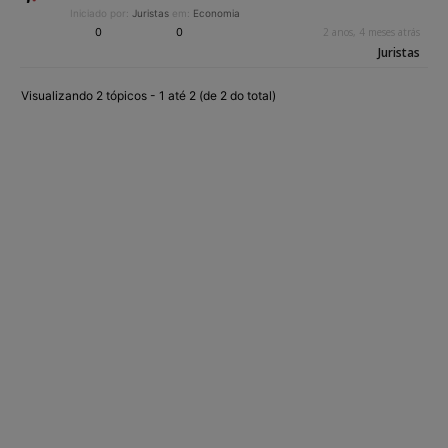
Iniciado por:
Juristas
em:
Economia
0
0
2 anos, 4 meses atrás
Juristas
Visualizando 2 tópicos - 1 até 2 (de 2 do total)