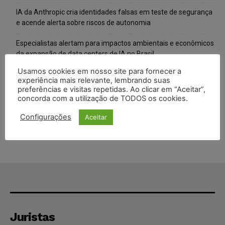
IA da Anthropic cria identidades falsas em teste de segurança
e acende alerta sobre riscos de autonomia
Especialistas alertam para impactos ambientais e econômicos
da expansão de data centers de IA no Brasil
Usamos cookies em nosso site para fornecer a
TSE reforça que sistemas das urnas eletrônicas tornam-se
experiência mais relevante, lembrando suas
invioláveis após assinatura digital e lacração
preferências e visitas repetidas. Ao clicar em “Aceitar”,
concorda com a utilização de TODOS os cookies.
STF inicia julgamento sobre constitucionalidade da proibição
dos jogos de azar no Brasil
Configurações
Aceitar
Juristas