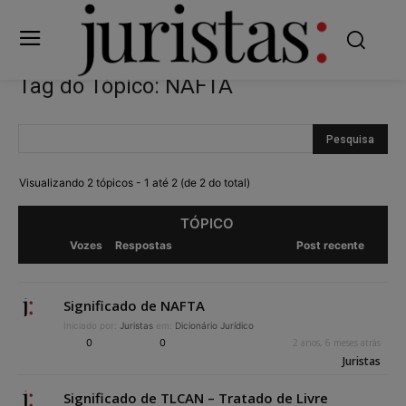
Tag do Tópico: NAFTA
Visualizando 2 tópicos - 1 até 2 (de 2 do total)
TÓPICO
Vozes
Respostas
Post recente
Significado de NAFTA
Iniciado por:
Juristas
em:
Dicionário Jurídico
0
0
2 anos, 6 meses atrás
Juristas
Significado de TLCAN – Tratado de Livre