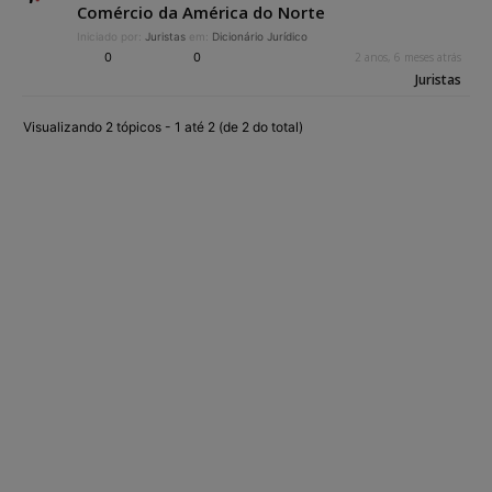
Comércio da América do Norte
Iniciado por:
Juristas
em:
Dicionário Jurídico
0
0
2 anos, 6 meses atrás
Juristas
Visualizando 2 tópicos - 1 até 2 (de 2 do total)