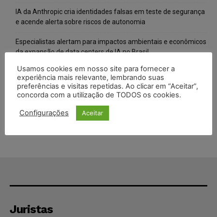
IA da Anthropic cria identidades falsas em teste de segurança
e acende alerta sobre riscos de autonomia
Especialistas alertam para impactos ambientais e econômicos
da expansão de data centers de IA no Brasil
Usamos cookies em nosso site para fornecer a
TSE reforça que sistemas das urnas eletrônicas tornam-se
experiência mais relevante, lembrando suas
invioláveis após assinatura digital e lacração
preferências e visitas repetidas. Ao clicar em “Aceitar”,
concorda com a utilização de TODOS os cookies.
STF inicia julgamento sobre constitucionalidade da proibição
dos jogos de azar no Brasil
Configurações
Aceitar
Juristas