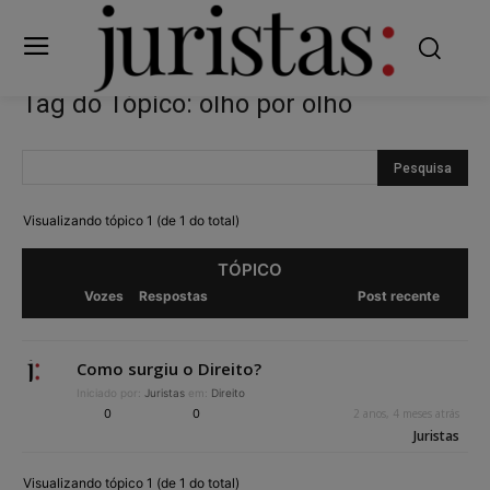
Tag do Tópico: olho por olho
Visualizando tópico 1 (de 1 do total)
TÓPICO
Vozes
Respostas
Post recente
Como surgiu o Direito?
Iniciado por:
Juristas
em:
Direito
0
0
2 anos, 4 meses atrás
Juristas
Visualizando tópico 1 (de 1 do total)