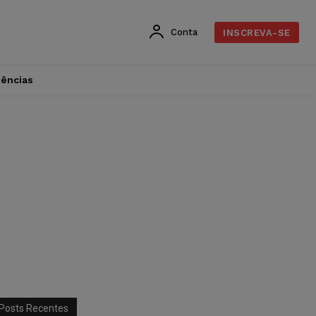
Conta
INSCREVA-SE
dências
Posts Recentes