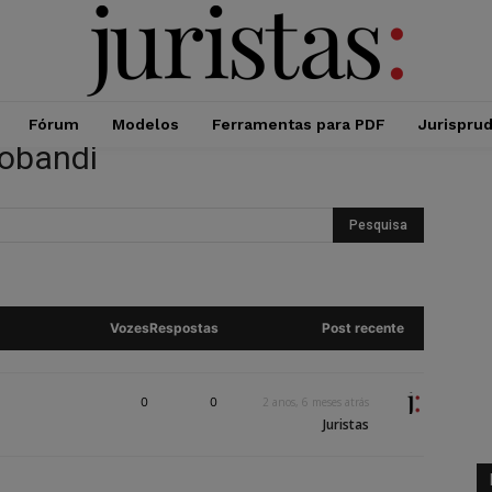
Fórum
Modelos
Ferramentas para PDF
Jurispru
robandi
Vozes
Respostas
Post recente
0
0
2 anos, 6 meses atrás
Juristas