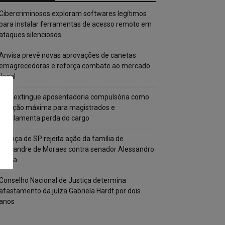
Cibercriminosos exploram softwares legítimos
para instalar ferramentas de acesso remoto em
ataques silenciosos
Anvisa prevê novas aprovações de canetas
emagrecedoras e reforça combate ao mercado
ilegal
CNJ extingue aposentadoria compulsória como
punição máxima para magistrados e
regulamenta perda do cargo
Justiça de SP rejeita ação da família de
Alexandre de Moraes contra senador Alessandro
Vieira
Conselho Nacional de Justiça determina
afastamento da juíza Gabriela Hardt por dois
anos