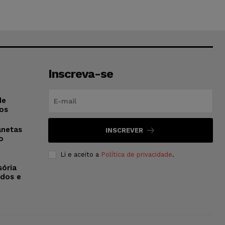
Inscreva-se
de
os
anetas
INSCREVER
o
Li e aceito a
Política de privacidade
.
sória
dos e