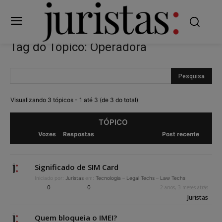
Tag do Tópico: Operadora
Visualizando 3 tópicos - 1 até 3 (de 3 do total)
TÓPICO
Vozes
Respostas
Post recente
Significado de SIM Card
Iniciado por:
Juristas
em:
Tecnologia – Legal Techs – Law Techs
0
0
2 anos, 3 meses atrás
Juristas
Quem bloqueia o IMEI?