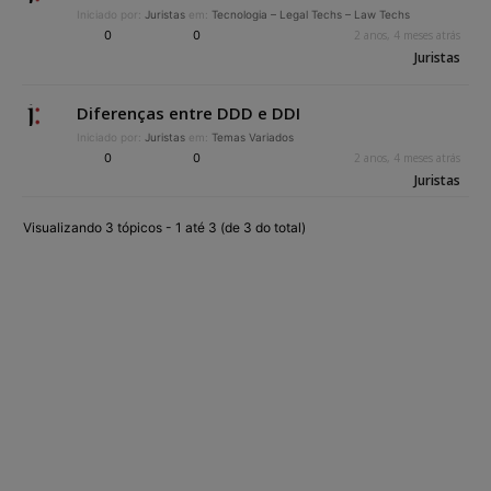
Iniciado por:
Juristas
em:
Tecnologia – Legal Techs – Law Techs
0
0
2 anos, 4 meses atrás
Juristas
Diferenças entre DDD e DDI
Iniciado por:
Juristas
em:
Temas Variados
0
0
2 anos, 4 meses atrás
Juristas
Visualizando 3 tópicos - 1 até 3 (de 3 do total)