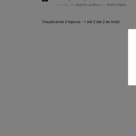
Iniciado por:
Suporte Juristas
em:
Direito Digital
Visualizando 2 tópicos - 1 até 2 (de 2 do total)