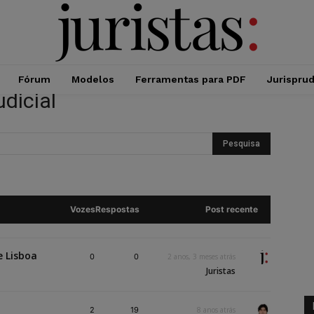
Fórum
Modelos
Ferramentas para PDF
Jurispru
dicial
Vozes
Respostas
Post recente
e Lisboa
0
0
2 anos, 3 meses atrás
Juristas
2
19
8 anos atrás