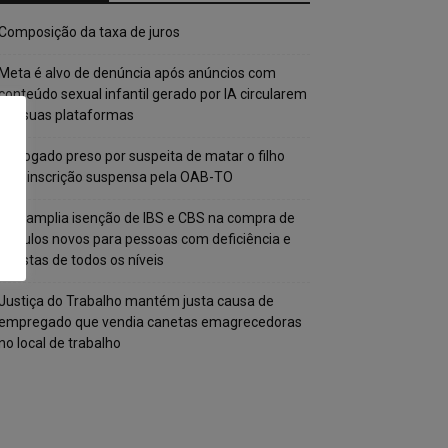
Composição da taxa de juros
Meta é alvo de denúncia após anúncios com
conteúdo sexual infantil gerado por IA circularem
em suas plataformas
Advogado preso por suspeita de matar o filho
tem inscrição suspensa pela OAB-TO
STF amplia isenção de IBS e CBS na compra de
veículos novos para pessoas com deficiência e
autistas de todos os níveis
Justiça do Trabalho mantém justa causa de
empregado que vendia canetas emagrecedoras
no local de trabalho