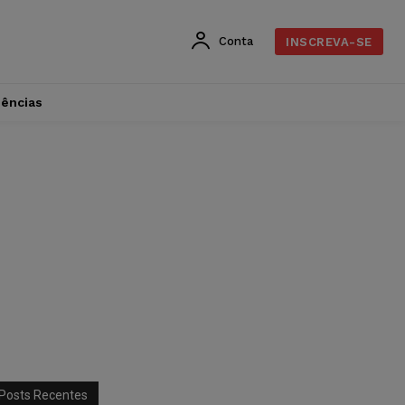
Conta
INSCREVA-SE
dências
Posts Recentes