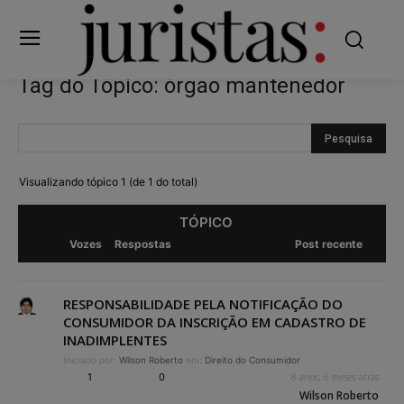
Tag do Tópico: órgão mantenedor
Visualizando tópico 1 (de 1 do total)
TÓPICO
Vozes
Respostas
Post recente
RESPONSABILIDADE PELA NOTIFICAÇÃO DO
CONSUMIDOR DA INSCRIÇÃO EM CADASTRO DE
INADIMPLENTES
Iniciado por:
Wilson Roberto
em:
Direito do Consumidor
1
0
8 anos, 6 meses atrás
Wilson Roberto