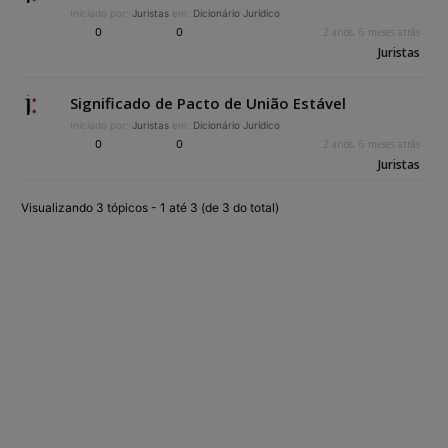
Iniciado por:
Juristas
em:
Dicionário Jurídico
0
0
2 anos, 6 meses atrás
Juristas
Significado de Pacto de União Estável
Iniciado por:
Juristas
em:
Dicionário Jurídico
0
0
2 anos, 6 meses atrás
Juristas
Visualizando 3 tópicos - 1 até 3 (de 3 do total)