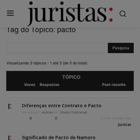
Tag do Tópico: pacto
Visualizando 3 tópicos - 1 até 3 (de 3 do total)
TÓPICO
Vozes
Respostas
Post recente
Diferenças entre Contrato e Pacto
Iniciado por:
Juristas
em:
Direito Contratual
0
0
2 anos, 4 meses atrás
Juristas
Significado de Pacto de Namoro