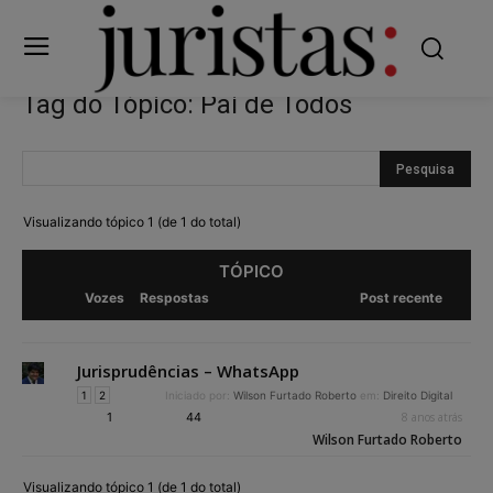
Tag do Tópico: Pai de Todos
Visualizando tópico 1 (de 1 do total)
TÓPICO
Vozes
Respostas
Post recente
Jurisprudências – WhatsApp
1
2
Iniciado por:
Wilson Furtado Roberto
em:
Direito Digital
1
44
8 anos atrás
Wilson Furtado Roberto
Visualizando tópico 1 (de 1 do total)