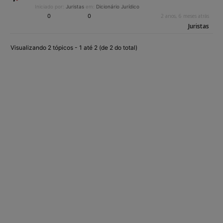
Iniciado por:
Juristas
em:
Dicionário Jurídico
0
0
2 anos, 6 meses atrás
Juristas
Visualizando 2 tópicos - 1 até 2 (de 2 do total)