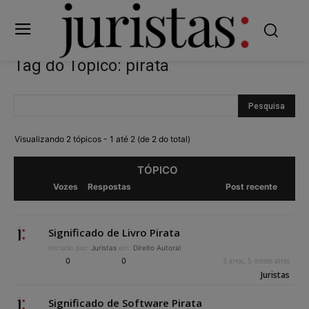
Tag do Tópico: pirata
Visualizando 2 tópicos - 1 até 2 (de 2 do total)
TÓPICO
Vozes
Respostas
Post recente
Significado de Livro Pirata
Iniciado por:
Juristas
em:
Direito Autoral
0
0
2 anos, 5 meses atrás
Juristas
Significado de Software Pirata