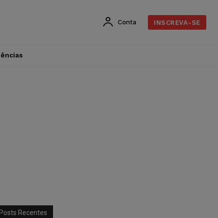
Conta
INSCREVA-SE
dências
Posts Recentes