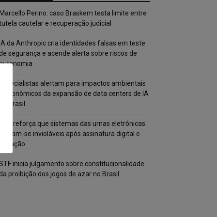
Marcello Perino: caso Braskem testa limite entre
tutela cautelar e recuperação judicial
IA da Anthropic cria identidades falsas em teste
de segurança e acende alerta sobre riscos de
autonomia
Especialistas alertam para impactos ambientais
e econômicos da expansão de data centers de IA
no Brasil
TSE reforça que sistemas das urnas eletrônicas
tornam-se invioláveis após assinatura digital e
lacração
STF inicia julgamento sobre constitucionalidade
da proibição dos jogos de azar no Brasil