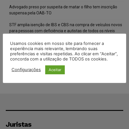
Advogado preso por suspeita de matar o filho tem inscrição
suspensa pela OAB-TO
STF amplia isenção de IBS e CBS na compra de veículos novos
para pessoas com deficiência e autistas de todos os níveis
Justiça do Trabalho mantém justa causa de empregado que
Usamos cookies em nosso site para fornecer a
experiência mais relevante, lembrando suas
vendia canetas emagrecedoras no local de trabalho
preferências e visitas repetidas. Ao clicar em “Aceitar”,
concorda com a utilização de TODOS os cookies.
Justiça de SP decreta prisão de suspeito investigado na morte
de advogado
Configurações
Aceitar
Juristas