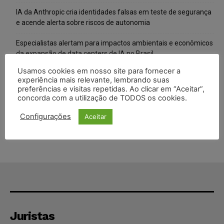
IA da Anthropic cria identidades falsas em teste de segurança
e acende alerta sobre riscos de autonomia
Especialistas alertam para impactos ambientais e econômicos
da expansão de data centers de IA no Brasil
Usamos cookies em nosso site para fornecer a
TSE reforça que sistemas das urnas eletrônicas tornam-se
experiência mais relevante, lembrando suas
invioláveis após assinatura digital e lacração
preferências e visitas repetidas. Ao clicar em “Aceitar”,
concorda com a utilização de TODOS os cookies.
STF inicia julgamento sobre constitucionalidade da proibição
dos jogos de azar no Brasil
Configurações
Aceitar
Juristas