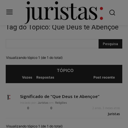
Tag do Tópico: Que Deus te Abençoe
Visualizando tópico 1 (de 1 do total)
TÓPICO
Vozes
Respostas
Post recente
Significado de “Que Deus te Abençoe”
Iniciado por:
Juristas
em:
Religiões
0
0
2 anos, 3 meses atrás
Juristas
Visualizando tópico 1 (de 1 do total)