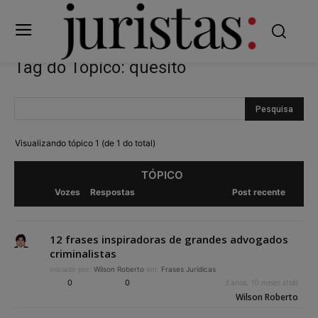
Tag do Tópico: quesito
Visualizando tópico 1 (de 1 do total)
TÓPICO
Vozes
Respostas
Post recente
12 frases inspiradoras de grandes advogados
criminalistas
Iniciado por:
Wilson Roberto
em:
Frases Jurídicas
0
0
3 anos, 10 meses atrás
Wilson Roberto