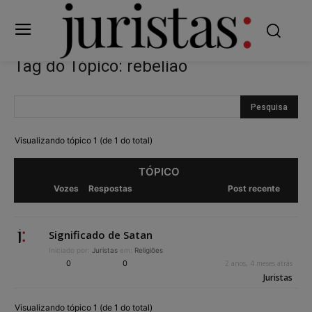
Tag do Tópico: rebelião
Visualizando tópico 1 (de 1 do total)
TÓPICO
Vozes
Respostas
Post recente
Significado de Satan
Iniciado por:
Juristas
em:
Religiões
0
0
2 anos, 4 meses atrás
Juristas
Visualizando tópico 1 (de 1 do total)