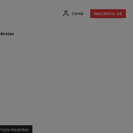
Conta
INSCREVA-SE
dências
Posts Recentes