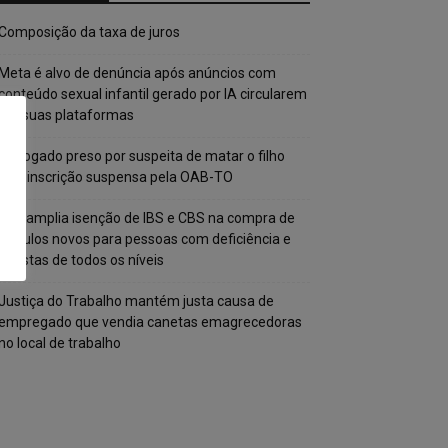
Composição da taxa de juros
Meta é alvo de denúncia após anúncios com
conteúdo sexual infantil gerado por IA circularem
em suas plataformas
Advogado preso por suspeita de matar o filho
tem inscrição suspensa pela OAB-TO
STF amplia isenção de IBS e CBS na compra de
veículos novos para pessoas com deficiência e
autistas de todos os níveis
Justiça do Trabalho mantém justa causa de
empregado que vendia canetas emagrecedoras
no local de trabalho