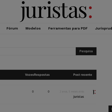
Fórum
Modelos
Ferramentas para PDF
Jurispru
Vozes
Respostas
Post recente
0
0
2 anos, 5 meses atrás
Juristas