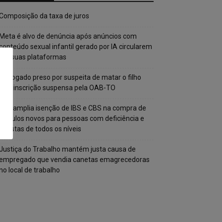
Composição da taxa de juros
Meta é alvo de denúncia após anúncios com
conteúdo sexual infantil gerado por IA circularem
em suas plataformas
Advogado preso por suspeita de matar o filho
tem inscrição suspensa pela OAB-TO
STF amplia isenção de IBS e CBS na compra de
veículos novos para pessoas com deficiência e
autistas de todos os níveis
Justiça do Trabalho mantém justa causa de
empregado que vendia canetas emagrecedoras
no local de trabalho