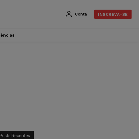
Conta
INSCREVA-SE
dências
Posts Recentes