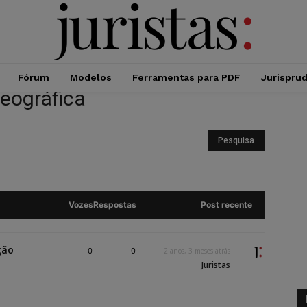
Fórum
Modelos
Ferramentas para PDF
Jurispru
geográfica
Vozes
Respostas
Post recente
ção
0
0
2 anos, 3 meses atrás
Juristas