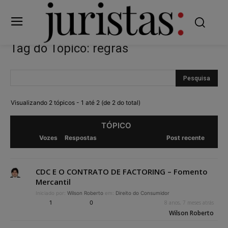
Tag do Tópico: regras
Visualizando 2 tópicos - 1 até 2 (de 2 do total)
TÓPICO
Vozes
Respostas
Post recente
CDC E O CONTRATO DE FACTORING – Fomento
Mercantil
Iniciado por:
Wilson Roberto
em:
Direito do Consumidor
1
0
8 anos, 7 meses atrás
Wilson Roberto