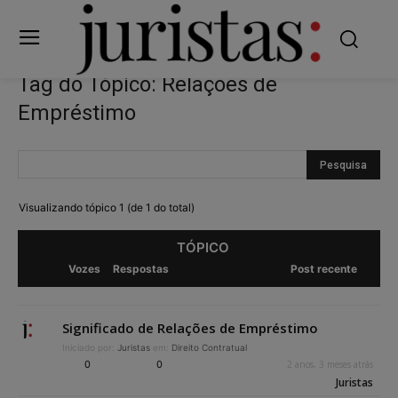
Tag do Tópico: Relações de
Empréstimo
Visualizando tópico 1 (de 1 do total)
TÓPICO
Vozes
Respostas
Post recente
Significado de Relações de Empréstimo
Iniciado por:
Juristas
em:
Direito Contratual
0
0
2 anos, 3 meses atrás
Juristas