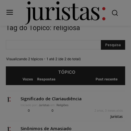
Tag do Tópico: religiosa
Visualizando 2 tópicos - 1 até 2 (de 2 do total)
TÓPICO
Vozes
Respostas
Post recente
Significado de Clariaudiência
Iniciado por:
Juristas
em:
Religiões
0
0
2 anos, 3 meses atrás
Juristas
Sinônimos de Amasiado