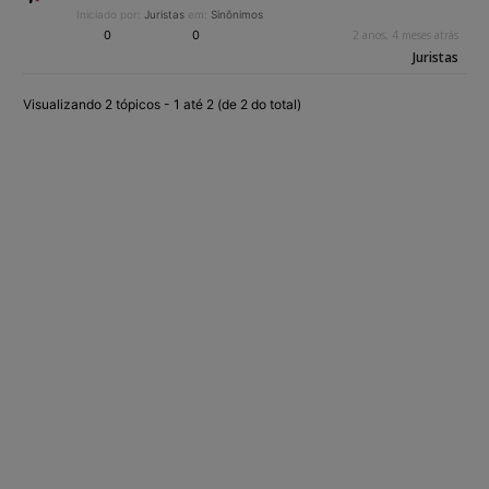
Iniciado por:
Juristas
em:
Sinônimos
0
0
2 anos, 4 meses atrás
Juristas
Visualizando 2 tópicos - 1 até 2 (de 2 do total)