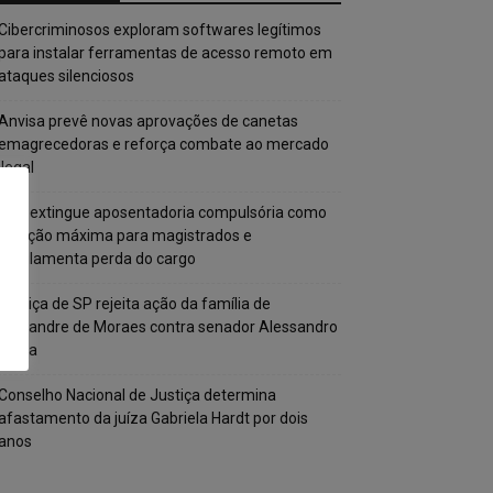
Cibercriminosos exploram softwares legítimos
para instalar ferramentas de acesso remoto em
ataques silenciosos
Anvisa prevê novas aprovações de canetas
emagrecedoras e reforça combate ao mercado
ilegal
CNJ extingue aposentadoria compulsória como
punição máxima para magistrados e
regulamenta perda do cargo
Justiça de SP rejeita ação da família de
Alexandre de Moraes contra senador Alessandro
Vieira
Conselho Nacional de Justiça determina
afastamento da juíza Gabriela Hardt por dois
anos