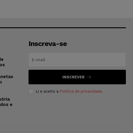
Inscreva-se
de
os
anetas
INSCREVER
o
Li e aceito a
Política de privacidade
.
sória
dos e