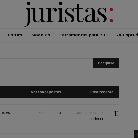
Fórum
Modelos
Ferramentas para PDF
Jurispru
o
Vozes
Respostas
Post recente
ancês
0
0
2 anos, 7 meses atrás
Juristas