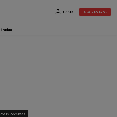
Conta
INSCREVA-SE
dências
Posts Recentes