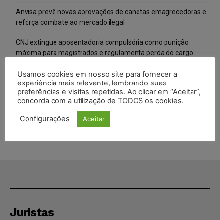
Anvisa prevê novas aprovações de canetas emagrecedoras e
reforça combate ao mercado ilegal
CNJ extingue aposentadoria compulsória como punição
máxima para magistrados e regulamenta perda do cargo
Justiça de SP rejeita ação da família de Alexandre de Moraes
Usamos cookies em nosso site para fornecer a
experiência mais relevante, lembrando suas
contra senador Alessandro Vieira
preferências e visitas repetidas. Ao clicar em “Aceitar”,
concorda com a utilização de TODOS os cookies.
Conselho Nacional de Justiça determina afastamento da juíza
Gabriela Hardt por dois anos
Configurações
Aceitar
Juristas