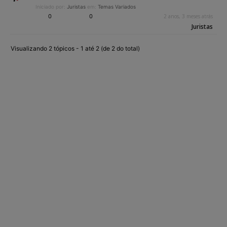
Iniciado por:
Juristas
em:
Temas Variados
0
0
2 anos, 3 meses atrás
Juristas
Visualizando 2 tópicos - 1 até 2 (de 2 do total)