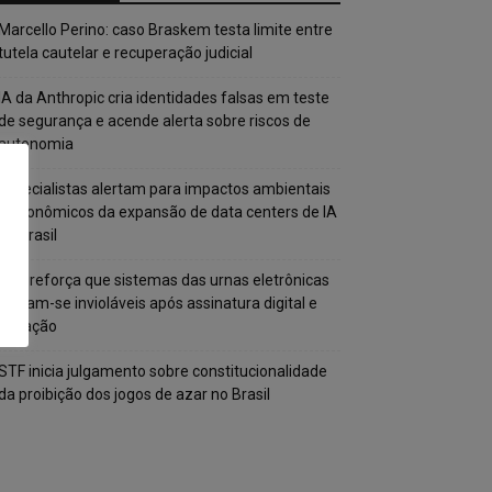
Marcello Perino: caso Braskem testa limite entre
tutela cautelar e recuperação judicial
IA da Anthropic cria identidades falsas em teste
de segurança e acende alerta sobre riscos de
autonomia
Especialistas alertam para impactos ambientais
e econômicos da expansão de data centers de IA
no Brasil
TSE reforça que sistemas das urnas eletrônicas
tornam-se invioláveis após assinatura digital e
lacração
STF inicia julgamento sobre constitucionalidade
da proibição dos jogos de azar no Brasil