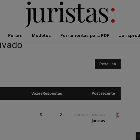
Fórum
Modelos
Ferramentas para PDF
Jurispru
rivado
Vozes
Respostas
Post recente
0
0
2 anos, 6 meses atrás
Juristas