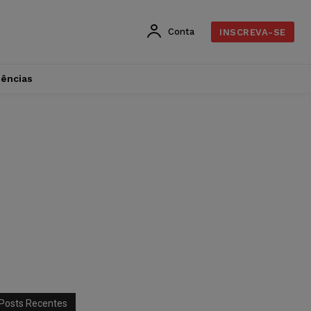
Conta
INSCREVA-SE
dências
Posts Recentes