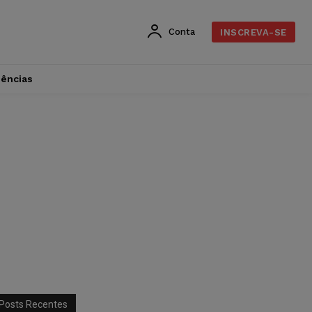
Conta
INSCREVA-SE
dências
Posts Recentes