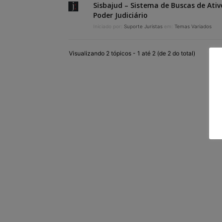
Sisbajud – Sistema de Buscas de Ativ
Poder Judiciário
Iniciado por:
Suporte Juristas
em:
Temas Variados
Visualizando 2 tópicos - 1 até 2 (de 2 do total)