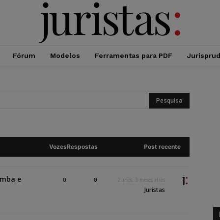
Fórum
Modelos
Ferramentas para PDF
Jurispru
Vozes
Respostas
Post recente
imba e
0
0
2 anos, 3 meses atrás
Juristas