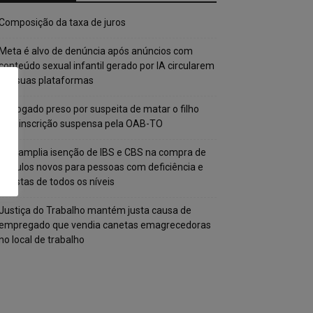
Composição da taxa de juros
Meta é alvo de denúncia após anúncios com
conteúdo sexual infantil gerado por IA circularem
em suas plataformas
Advogado preso por suspeita de matar o filho
tem inscrição suspensa pela OAB-TO
STF amplia isenção de IBS e CBS na compra de
veículos novos para pessoas com deficiência e
autistas de todos os níveis
Justiça do Trabalho mantém justa causa de
empregado que vendia canetas emagrecedoras
no local de trabalho