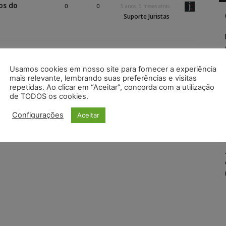
os do
0
0
5 anos, 5 meses atrás
Suporte Juristas
Usamos cookies em nosso site para fornecer a experiência
mais relevante, lembrando suas preferências e visitas
repetidas. Ao clicar em “Aceitar”, concorda com a utilização
de TODOS os cookies.
Configurações
Aceitar