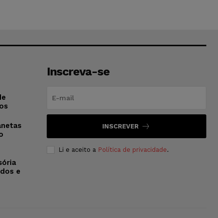
Inscreva-se
de
os
anetas
INSCREVER
o
Li e aceito a
Política de privacidade
.
sória
dos e