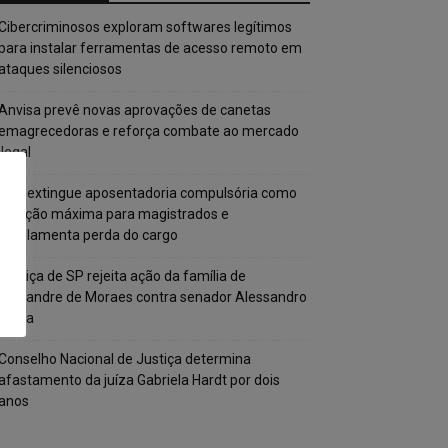
Cibercriminosos exploram softwares legítimos
para instalar ferramentas de acesso remoto em
ataques silenciosos
Anvisa prevê novas aprovações de canetas
emagrecedoras e reforça combate ao mercado
ilegal
CNJ extingue aposentadoria compulsória como
punição máxima para magistrados e
regulamenta perda do cargo
Justiça de SP rejeita ação da família de
Alexandre de Moraes contra senador Alessandro
Vieira
Conselho Nacional de Justiça determina
afastamento da juíza Gabriela Hardt por dois
anos