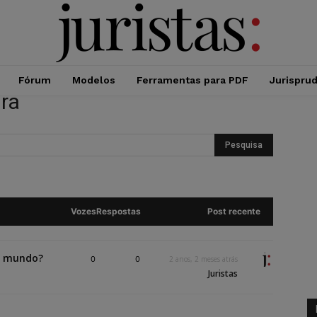
Fórum
Modelos
Ferramentas para PDF
Jurispru
ra
Vozes
Respostas
Post recente
o mundo?
0
0
2 anos, 2 meses atrás
Juristas