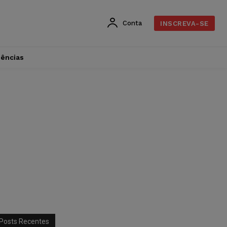
Conta
INSCREVA-SE
dências
Posts Recentes