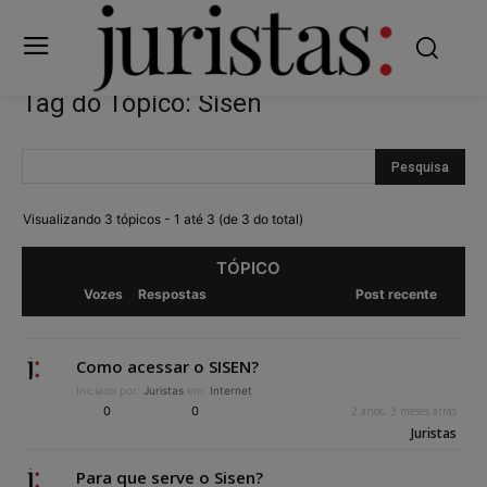
Tag do Tópico: Sisen
Visualizando 3 tópicos - 1 até 3 (de 3 do total)
TÓPICO
Vozes
Respostas
Post recente
Como acessar o SISEN?
Iniciado por:
Juristas
em:
Internet
0
0
2 anos, 3 meses atrás
Juristas
Para que serve o Sisen?