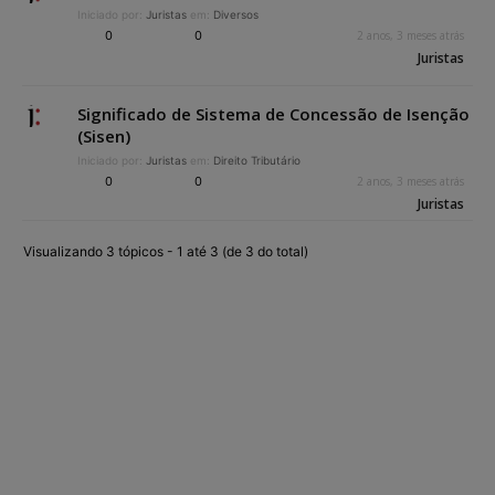
Iniciado por:
Juristas
em:
Diversos
0
0
2 anos, 3 meses atrás
Juristas
Significado de Sistema de Concessão de Isenção
(Sisen)
Iniciado por:
Juristas
em:
Direito Tributário
0
0
2 anos, 3 meses atrás
Juristas
Visualizando 3 tópicos - 1 até 3 (de 3 do total)