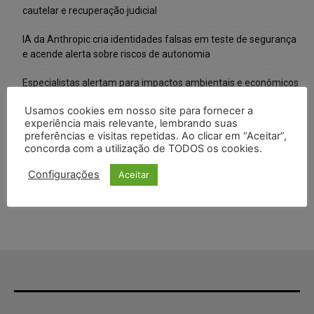
cautelar e recuperação judicial
IA da Anthropic cria identidades falsas em teste de segurança
e acende alerta sobre riscos de autonomia
Especialistas alertam para impactos ambientais e econômicos
da expansão de data centers de IA no Brasil
Usamos cookies em nosso site para fornecer a
experiência mais relevante, lembrando suas
TSE reforça que sistemas das urnas eletrônicas tornam-se
preferências e visitas repetidas. Ao clicar em “Aceitar”,
invioláveis após assinatura digital e lacração
concorda com a utilização de TODOS os cookies.
STF inicia julgamento sobre constitucionalidade da proibição
Configurações
Aceitar
dos jogos de azar no Brasil