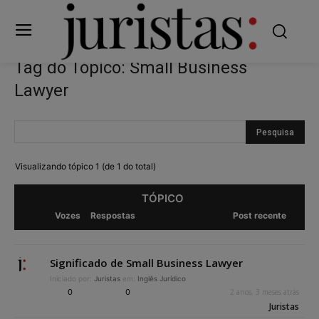
Tag do Tópico: Small Business
Lawyer
Visualizando tópico 1 (de 1 do total)
TÓPICO
Vozes
Respostas
Post recente
Significado de Small Business Lawyer
Iniciado por:
Juristas
em:
Inglês Jurídico
0
0
2 anos, 3 meses atrás
Juristas