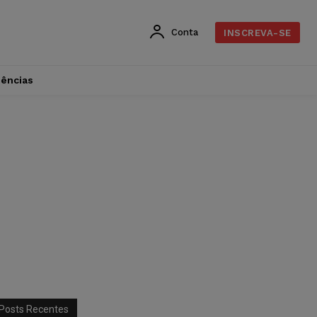
Conta
INSCREVA-SE
dências
Posts Recentes