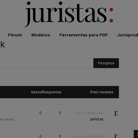
Fórum
Modelos
Ferramentas para PDF
Jurispru
nk
Vozes
Respostas
Post recente
0
0
2 anos, 5 meses atrás
Juristas
Law Techs
0
0
2 anos, 5 meses atrás