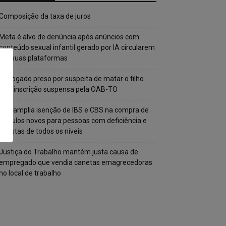
Composição da taxa de juros
Meta é alvo de denúncia após anúncios com
conteúdo sexual infantil gerado por IA circularem
em suas plataformas
Advogado preso por suspeita de matar o filho
tem inscrição suspensa pela OAB-TO
STF amplia isenção de IBS e CBS na compra de
veículos novos para pessoas com deficiência e
autistas de todos os níveis
Justiça do Trabalho mantém justa causa de
empregado que vendia canetas emagrecedoras
no local de trabalho