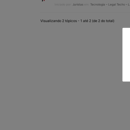
Iniciado por:
Juristas
em:
Tecnologia – Legal Techs – 
Visualizando 2 tópicos - 1 até 2 (de 2 do total)