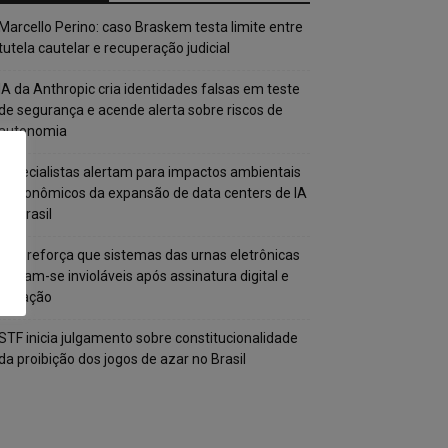
Marcello Perino: caso Braskem testa limite entre
tutela cautelar e recuperação judicial
IA da Anthropic cria identidades falsas em teste
de segurança e acende alerta sobre riscos de
autonomia
Especialistas alertam para impactos ambientais
e econômicos da expansão de data centers de IA
no Brasil
TSE reforça que sistemas das urnas eletrônicas
tornam-se invioláveis após assinatura digital e
lacração
STF inicia julgamento sobre constitucionalidade
da proibição dos jogos de azar no Brasil