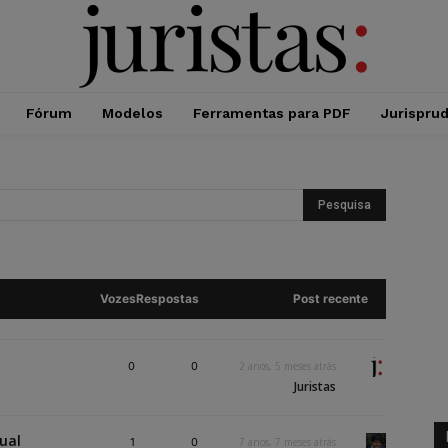
Fórum
Modelos
Ferramentas para PDF
Jurispru
Vozes
Respostas
Post recente
0
0
2 anos, 5 meses atrás
Juristas
ual
1
0
7 anos, 7 meses atrás