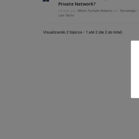
Private Network?
Iniciado por:
Wilson Furtado Roberto
em:
Tecnologia –
Law Techs
Visualizando 2 tópicos - 1 até 2 (de 2 do total)