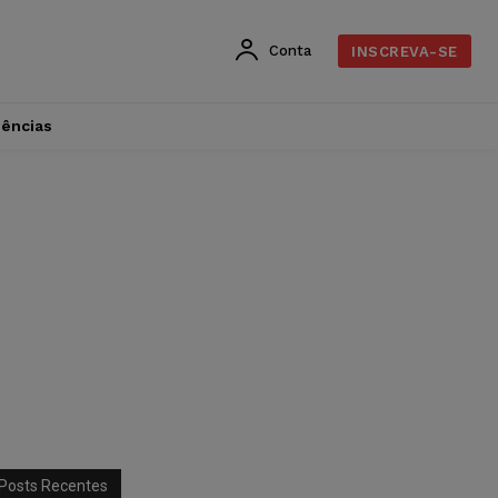
Conta
INSCREVA-SE
dências
Posts Recentes