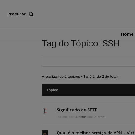
Procurar
Home
Tag do Tópico: SSH
Visualizando 2 tópicos - 1 até 2 (de 2 do total)
Tópico
Significado de SFTP
Iniciado por:
Juristas
em:
Internet
Qual é o melhor serviço de VPN – Virt