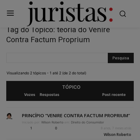
Tag do Tópico: teoria do Venire
Contra Factum Proprium
Visualizando 2 tópicos - 1 até 2 (de 2 do total)
TÓPICO
Vozes
Respostas
Post recente
PRINCÍPIO “VENIRE CONTRA FACTUM PROPRIUM”
Iniciado por:
Wilson Roberto
em:
Direito do Consumidor
1
0
8 anos, 7 meses atrás
Wilson Roberto