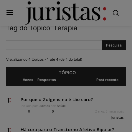
Tag do Tópico: Terapia
Visualizando 4 tópicos - 1 até 4 (de 4 do total)
TÓPICO
Vozes
Respostas
Post recente
Por que o Zolgensma é tão caro?
Iniciado por:
Juristas
em:
Saúde
0
0
2 anos, 3 meses atrás
Juristas
Há cura para o Transtorno Afetivo Bipolar?