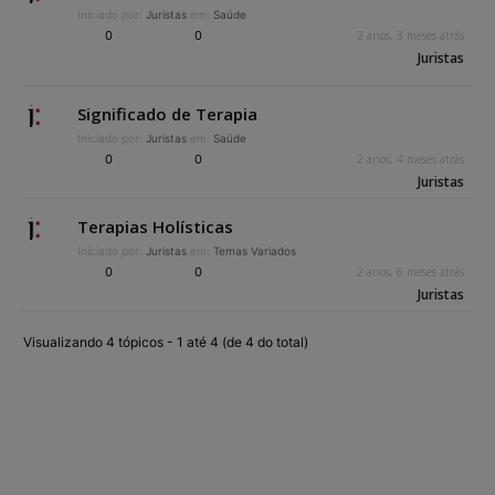
Iniciado por:
Juristas
em:
Saúde
0
0
2 anos, 3 meses atrás
Juristas
Significado de Terapia
Iniciado por:
Juristas
em:
Saúde
0
0
2 anos, 4 meses atrás
Juristas
Terapias Holísticas
Iniciado por:
Juristas
em:
Temas Variados
0
0
2 anos, 6 meses atrás
Juristas
Visualizando 4 tópicos - 1 até 4 (de 4 do total)