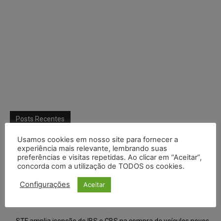
Posts Recentes
Usamos cookies em nosso site para fornecer a
Composição da taxa de juros
experiência mais relevante, lembrando suas
preferências e visitas repetidas. Ao clicar em “Aceitar”,
Meta é alvo de denúncia após anúncios com conteúdo sexual
concorda com a utilização de TODOS os cookies.
infantil gerado por IA circularem em suas plataformas
Configurações
Aceitar
Advogado preso por suspeita de matar o filho tem inscrição
suspensa pela OAB-TO
STF amplia isenção de IBS e CBS na compra de veículos novos