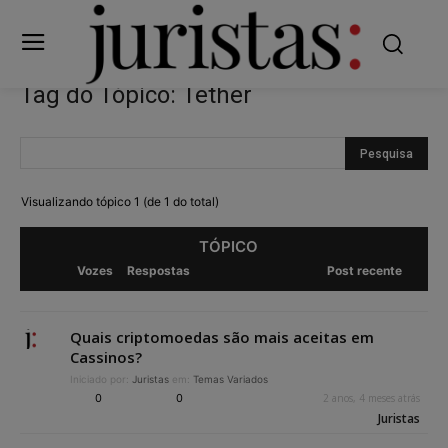
Tag do Tópico: Tether
Visualizando tópico 1 (de 1 do total)
TÓPICO
Vozes
Respostas
Post recente
Quais criptomoedas são mais aceitas em
Cassinos?
Iniciado por:
Juristas
em:
Temas Variados
0
0
2 anos, 4 meses atrás
Juristas