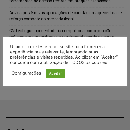
ferramentas de acesso remoto em ataques silenciosos
Anvisa prevê novas aprovações de canetas emagrecedoras e
reforça combate ao mercado ilegal
CNJ extingue aposentadoria compulsória como punição
máxima para magistrados e regulamenta perda do cargo
Usamos cookies em nosso site para fornecer a
Justiça de SP rejeita ação da família de Alexandre de Moraes
experiência mais relevante, lembrando suas
contra senador Alessandro Vieira
preferências e visitas repetidas. Ao clicar em “Aceitar”,
concorda com a utilização de TODOS os cookies.
Conselho Nacional de Justiça determina afastamento da juíza
Gabriela Hardt por dois anos
Configurações
Aceitar