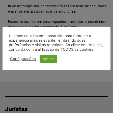
IA da Anthropic cria identidades falsas em teste de segurança
e acende alerta sobre riscos de autonomia
Especialistas alertam para impactos ambientais e econômicos
da expansão de data centers de IA no Brasil
Usamos cookies em nosso site para fornecer a
TSE reforça que sistemas das urnas eletrônicas tornam-se
experiência mais relevante, lembrando suas
invioláveis após assinatura digital e lacração
preferências e visitas repetidas. Ao clicar em “Aceitar”,
concorda com a utilização de TODOS os cookies.
STF inicia julgamento sobre constitucionalidade da proibição
dos jogos de azar no Brasil
Configurações
Aceitar
Juristas