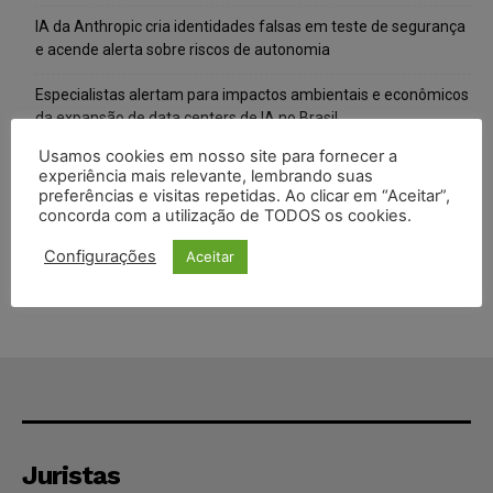
IA da Anthropic cria identidades falsas em teste de segurança
e acende alerta sobre riscos de autonomia
Especialistas alertam para impactos ambientais e econômicos
da expansão de data centers de IA no Brasil
Usamos cookies em nosso site para fornecer a
TSE reforça que sistemas das urnas eletrônicas tornam-se
experiência mais relevante, lembrando suas
invioláveis após assinatura digital e lacração
preferências e visitas repetidas. Ao clicar em “Aceitar”,
concorda com a utilização de TODOS os cookies.
STF inicia julgamento sobre constitucionalidade da proibição
dos jogos de azar no Brasil
Configurações
Aceitar
Juristas