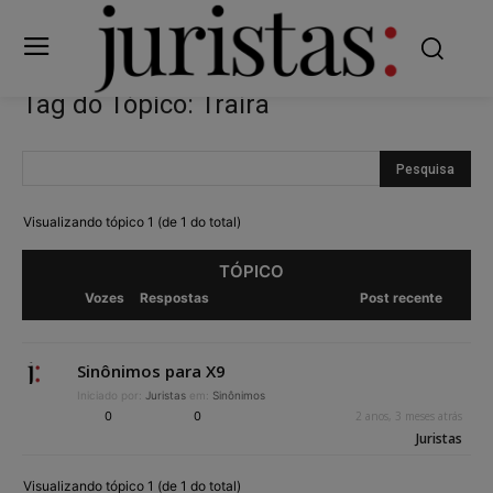
Tag do Tópico: Traíra
Visualizando tópico 1 (de 1 do total)
TÓPICO
Vozes
Respostas
Post recente
Sinônimos para X9
Iniciado por:
Juristas
em:
Sinônimos
0
0
2 anos, 3 meses atrás
Juristas
Visualizando tópico 1 (de 1 do total)