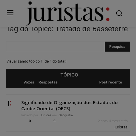
Tag do Tópico: Tratado de Basseterre
Visualizando tópico 1 (de 1 do total)
TÓPICO
Vozes
Respostas
Post recente
Significado de Organização dos Estados do
Caribe Oriental (OECS)
Iniciado por:
Juristas
em:
Geografia
0
0
2 anos, 4 meses atrás
Juristas