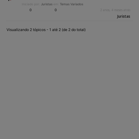
Iniciado por:
Juristas
em:
Temas Variados
0
0
2 anos, 4 meses atrás
Juristas
Visualizando 2 tópicos - 1 até 2 (de 2 do total)