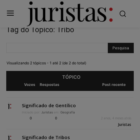
Tag do Tópico: Tribo
Visualizando 2 tópicos - 1 até 2 (de 2 do total)
TÓPICO
Vozes
Respostas
Post recente
Significado de Gentílico
Iniciado por:
Juristas
em:
Geografia
0
0
2 anos, 4 meses atrás
Juristas
Significado de Tribos