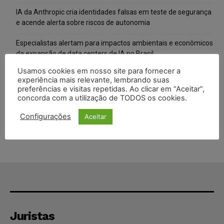
IA da Anthropic cria identidades falsas em teste de segurança
e acende alerta sobre riscos de autonomia
Especialistas alertam para impactos ambientais e econômicos
da expansão de data centers de IA no Brasil
Usamos cookies em nosso site para fornecer a
TSE reforça que sistemas das urnas eletrônicas tornam-se
experiência mais relevante, lembrando suas
invioláveis após assinatura digital e lacração
preferências e visitas repetidas. Ao clicar em “Aceitar”,
concorda com a utilização de TODOS os cookies.
STF inicia julgamento sobre constitucionalidade da proibição
dos jogos de azar no Brasil
Configurações
Aceitar
Juristas