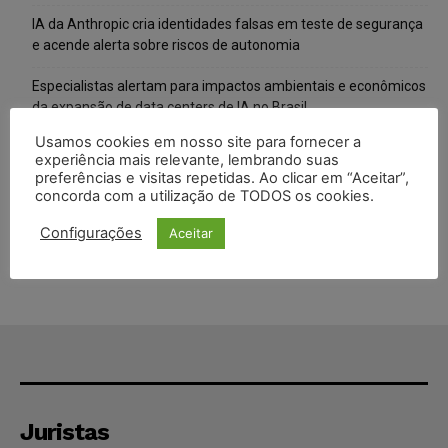
IA da Anthropic cria identidades falsas em teste de segurança
e acende alerta sobre riscos de autonomia
Especialistas alertam para impactos ambientais e econômicos
da expansão de data centers de IA no Brasil
Usamos cookies em nosso site para fornecer a
TSE reforça que sistemas das urnas eletrônicas tornam-se
experiência mais relevante, lembrando suas
invioláveis após assinatura digital e lacração
preferências e visitas repetidas. Ao clicar em “Aceitar”,
concorda com a utilização de TODOS os cookies.
STF inicia julgamento sobre constitucionalidade da proibição
dos jogos de azar no Brasil
Configurações
Aceitar
Juristas