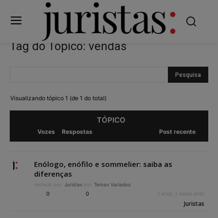
Tag do Tópico: vendas
Visualizando tópico 1 (de 1 do total)
TÓPICO
Vozes
Respostas
Post recente
Enólogo, enófilo e sommelier: saiba as
diferenças
Iniciado por:
Juristas
em:
Temas Variados
0
0
2 anos, 3 meses atrás
Juristas