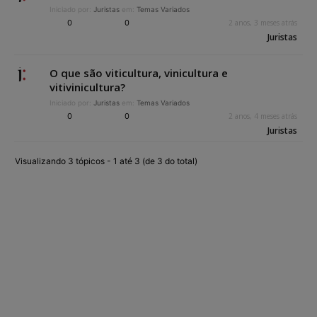
Iniciado por:
Juristas
em:
Temas Variados
0
0
2 anos, 3 meses atrás
Juristas
O que são viticultura, vinicultura e
vitivinicultura?
Iniciado por:
Juristas
em:
Temas Variados
0
0
2 anos, 4 meses atrás
Juristas
Visualizando 3 tópicos - 1 até 3 (de 3 do total)