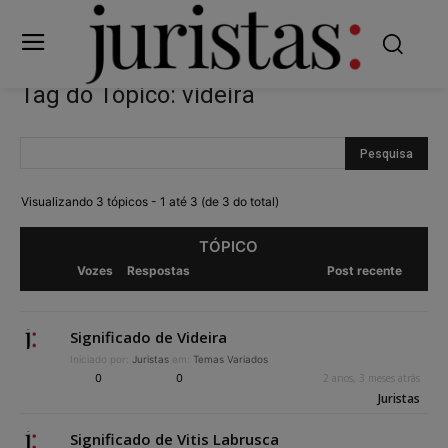
Tag do Tópico: videira
Visualizando 3 tópicos - 1 até 3 (de 3 do total)
TÓPICO
Vozes
Respostas
Post recente
Significado de Videira
Iniciado por:
Juristas
em:
Temas Variados
0
0
2 anos, 3 meses atrás
Juristas
Significado de Vitis Labrusca