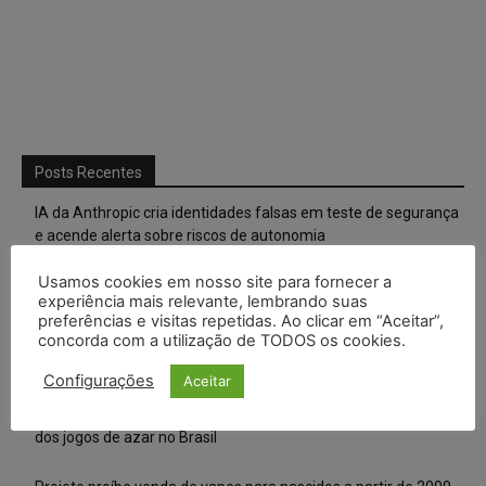
Posts Recentes
IA da Anthropic cria identidades falsas em teste de segurança
e acende alerta sobre riscos de autonomia
Especialistas alertam para impactos ambientais e econômicos
Usamos cookies em nosso site para fornecer a
experiência mais relevante, lembrando suas
da expansão de data centers de IA no Brasil
preferências e visitas repetidas. Ao clicar em “Aceitar”,
concorda com a utilização de TODOS os cookies.
TSE reforça que sistemas das urnas eletrônicas tornam-se
invioláveis após assinatura digital e lacração
Configurações
Aceitar
STF inicia julgamento sobre constitucionalidade da proibição
dos jogos de azar no Brasil