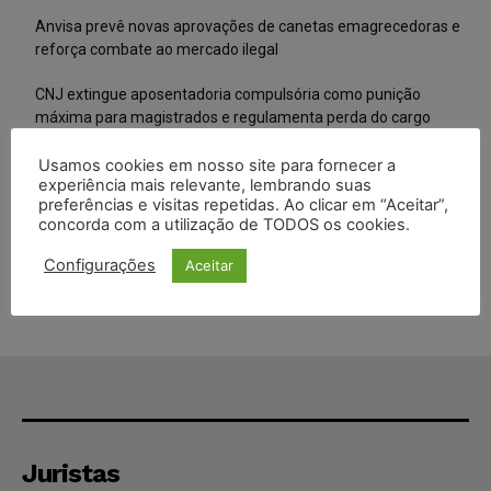
Anvisa prevê novas aprovações de canetas emagrecedoras e
reforça combate ao mercado ilegal
CNJ extingue aposentadoria compulsória como punição
máxima para magistrados e regulamenta perda do cargo
Justiça de SP rejeita ação da família de Alexandre de Moraes
Usamos cookies em nosso site para fornecer a
experiência mais relevante, lembrando suas
contra senador Alessandro Vieira
preferências e visitas repetidas. Ao clicar em “Aceitar”,
concorda com a utilização de TODOS os cookies.
Conselho Nacional de Justiça determina afastamento da juíza
Gabriela Hardt por dois anos
Configurações
Aceitar
Juristas