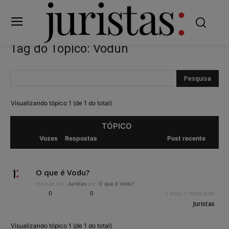
Tag do Tópico: Vodun
Visualizando tópico 1 (de 1 do total)
TÓPICO
Vozes
Respostas
Post recente
O que é Vodu?
Iniciado por:
Juristas
em:
O que é Vodu?
0
0
2 anos, 3 meses atrás
Juristas
Visualizando tópico 1 (de 1 do total)