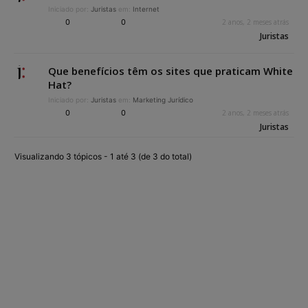
Iniciado por:
Juristas
em:
Internet
0
0
2 anos, 2 meses atrás
Juristas
Que benefícios têm os sites que praticam White
Hat?
Iniciado por:
Juristas
em:
Marketing Jurídico
0
0
2 anos, 2 meses atrás
Juristas
Visualizando 3 tópicos - 1 até 3 (de 3 do total)