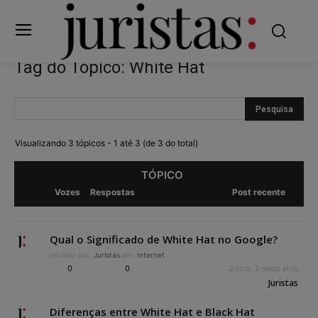
Tag do Tópico: White Hat
Visualizando 3 tópicos - 1 até 3 (de 3 do total)
TÓPICO
Vozes
Respostas
Post recente
Qual o Significado de White Hat no Google?
Iniciado por:
Juristas
em:
Internet
0
0
2 anos, 2 meses atrás
Juristas
Diferenças entre White Hat e Black Hat