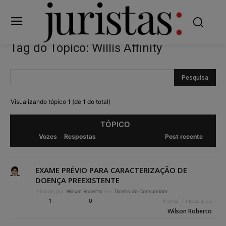
Tag do Tópico: Willis Affinity
Visualizando tópico 1 (de 1 do total)
TÓPICO
Vozes
Respostas
Post recente
EXAME PRÉVIO PARA CARACTERIZAÇÃO DE
DOENÇA PREEXISTENTE
Iniciado por:
Wilson Roberto
em:
Direito do Consumidor
1
0
8 anos, 7 meses atrás
Wilson Roberto