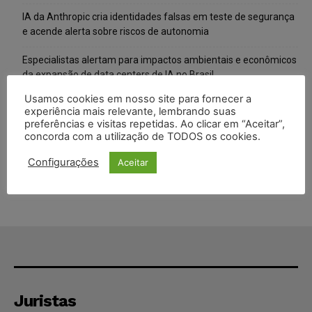
IA da Anthropic cria identidades falsas em teste de segurança
e acende alerta sobre riscos de autonomia
Especialistas alertam para impactos ambientais e econômicos
da expansão de data centers de IA no Brasil
Usamos cookies em nosso site para fornecer a
TSE reforça que sistemas das urnas eletrônicas tornam-se
experiência mais relevante, lembrando suas
invioláveis após assinatura digital e lacração
preferências e visitas repetidas. Ao clicar em “Aceitar”,
concorda com a utilização de TODOS os cookies.
STF inicia julgamento sobre constitucionalidade da proibição
dos jogos de azar no Brasil
Configurações
Aceitar
Juristas