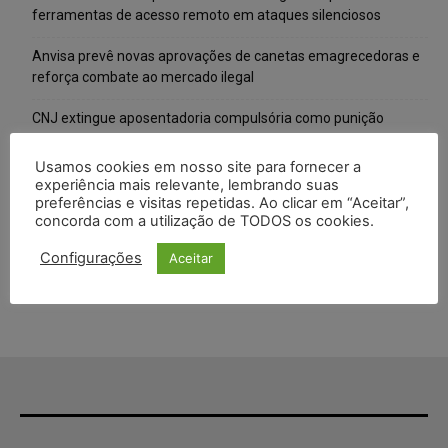
ferramentas de acesso remoto em ataques silenciosos
Anvisa prevê novas aprovações de canetas emagrecedoras e
reforça combate ao mercado ilegal
CNJ extingue aposentadoria compulsória como punição
máxima para magistrados e regulamenta perda do cargo
Usamos cookies em nosso site para fornecer a
Justiça de SP rejeita ação da família de Alexandre de Moraes
experiência mais relevante, lembrando suas
contra senador Alessandro Vieira
preferências e visitas repetidas. Ao clicar em “Aceitar”,
concorda com a utilização de TODOS os cookies.
Conselho Nacional de Justiça determina afastamento da juíza
Configurações
Aceitar
Gabriela Hardt por dois anos