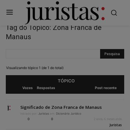
Tag do Tópico: Zona Franca de
Manaus
Visualizando tópico 1 (de 1 do total)
TÓPICO
Vozes
Respostas
Post recente
Significado de Zona Franca de Manaus
Iniciado por:
Juristas
em:
Dicionário Jurídico
0
0
2 anos, 6 meses atrás
Juristas