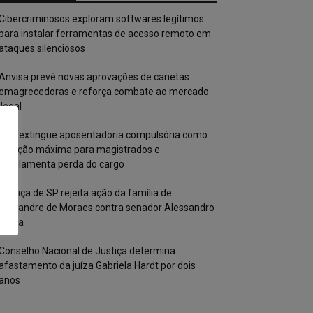
Cibercriminosos exploram softwares legítimos
para instalar ferramentas de acesso remoto em
ataques silenciosos
Anvisa prevê novas aprovações de canetas
emagrecedoras e reforça combate ao mercado
ilegal
CNJ extingue aposentadoria compulsória como
punição máxima para magistrados e
regulamenta perda do cargo
Justiça de SP rejeita ação da família de
Alexandre de Moraes contra senador Alessandro
Vieira
Conselho Nacional de Justiça determina
afastamento da juíza Gabriela Hardt por dois
anos