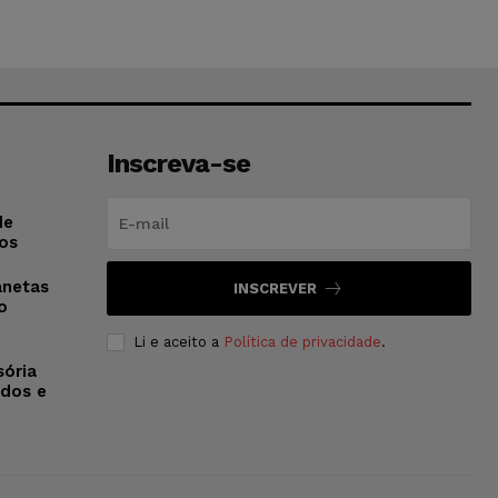
Inscreva-se
de
os
anetas
INSCREVER
o
Li e aceito a
Política de privacidade
.
sória
dos e