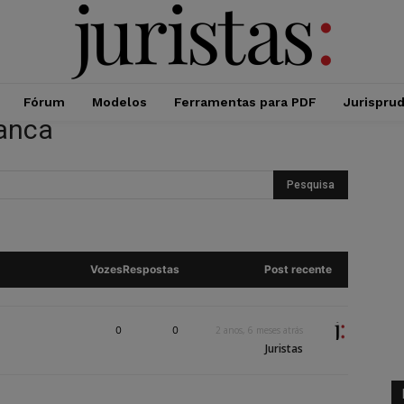
Fórum
Modelos
Ferramentas para PDF
Jurispru
ranca
Vozes
Respostas
Post recente
0
0
2 anos, 6 meses atrás
Juristas