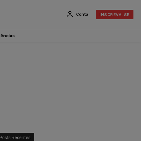
Conta
INSCREVA-SE
dências
Posts Recentes